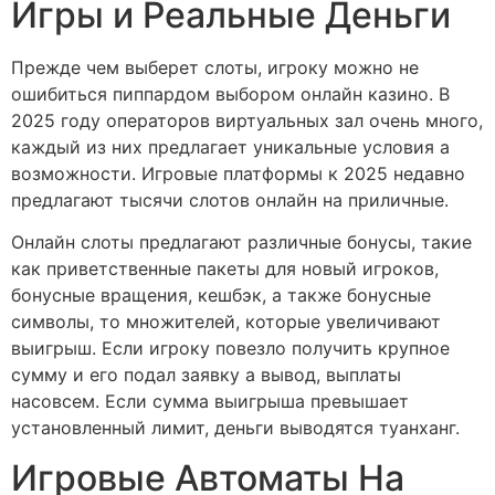
Игры и Реальные Деньги
Прежде чем выберет слоты, игроку можно не
ошибиться пиппардом выбором онлайн казино. В
2025 году операторов виртуальных зал очень много,
каждый из них предлагает уникальные условия а
возможности. Игровые платформы к 2025 недавно
предлагают тысячи слотов онлайн на приличные.
Онлайн слоты предлагают различные бонусы, такие
как приветственные пакеты для новый игроков,
бонусные вращения, кешбэк, а также бонусные
символы, то множителей, которые увеличивают
выигрыш. Если игроку повезло получить крупное
сумму и его подал заявку а вывод, выплаты
насовсем. Если сумма выигрыша превышает
установленный лимит, деньги выводятся туанханг.
Игровые Автоматы На