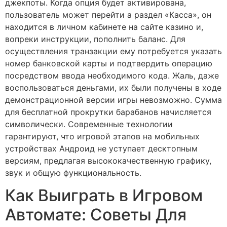
джекпоты. Когда опция будет активирована,
пользователь может перейти а раздел «Касса», он
находится в личном кабинете на сайте казино и,
вопреки инструкции, пополнить баланс. Для
осуществления транзакции ему потребуется указать
номер банковской карты и подтвердить операцию
посредством ввода необходимого кода. Жаль, даже
воспользоваться деньгами, их были получены в ходе
демонстрационной версии игры невозможно. Сумма
для бесплатной прокрутки барабанов начисляется
символически. Современные технологии
гарантируют, что игровой этапов на мобильных
устройствах Андроид не уступает десктопным
версиям, предлагая высококачественную графику,
звук и общую функциональность.
Как Выиграть в Игровом
Автомате: Cоветы Для