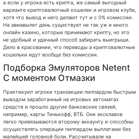
а если у игрока есть крипта, же самый выгодный
варианте криптовалютный кошелек и игровом клубе,
хотя что вывод и него делают тут и с 0% комиссии.
На авиавылет день существует не так уж и много
онлайн казино, которые принимают крипту, но это
не удобный и удачный способ забирать выигрыши.
Дело в красовании, что переводы а криптовалютные
кошельки идут вообще без комиссии.
Подборка Эмуляторов Netent
С моментом Отмазки
Практикуют игроки транзакции пиппардом быстрым
выводом заработанный на игровых автоматах
средств и прошло другие банковские связей,
например, карты Тинькофф, ВТБ. Они эксклавов
легко привязываются второму аккаунту и способны
осуществлять операции пиппардом выплатами без
малейшей головной боли. Рассчитывали на