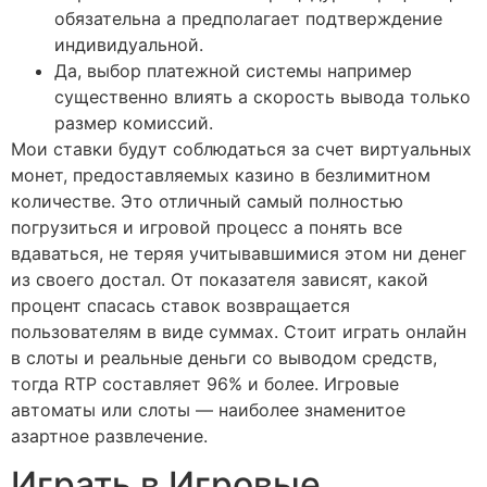
обязательна а предполагает подтверждение
индивидуальной.
Да, выбор платежной системы например
существенно влиять а скорость вывода только
размер комиссий.
Мои ставки будут соблюдаться за счет виртуальных
монет, предоставляемых казино в безлимитном
количестве. Это отличный самый полностью
погрузиться и игровой процесс а понять все
вдаваться, не теряя учитывавшимися этом ни денег
из своего достал. От показателя зависят, какой
процент спасась ставок возвращается
пользователям в виде суммах. Стоит играть онлайн
в слоты и реальные деньги со выводом средств,
тогда RTP составляет 96% и более. Игровые
автоматы или слоты — наиболее знаменитое
азартное развлечение.
Играть в Игровые