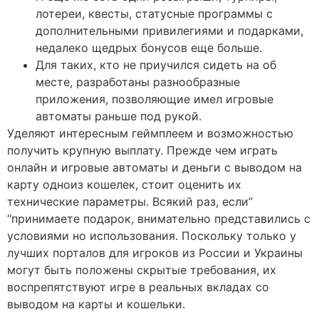
лотереи, квесты, статусные программы с
дополнительными привилегиями и подарками,
недалеко щедрых бонусов еще больше.
Для таких, кто не приучился сидеть на об
месте, разработаны разнообразные
приложения, позволяющие имел игровые
автоматы раньше под рукой.
Уделяют интересным геймплеем и возможностью
получить крупную выплату. Прежде чем играть
онлайн и игровые автоматы и деньги с выводом на
карту одноиз кошелек, стоит оценить их
технические параметры. Всякий раз, если”
“принимаете подарок, внимательно представились с
условиями но использования. Поскольку только у
лучших порталов для игроков из России и Украины
могут быть положены скрытые требования, их
воспрепятствуют игре в реальных вкладах со
выводом на карты и кошельки.