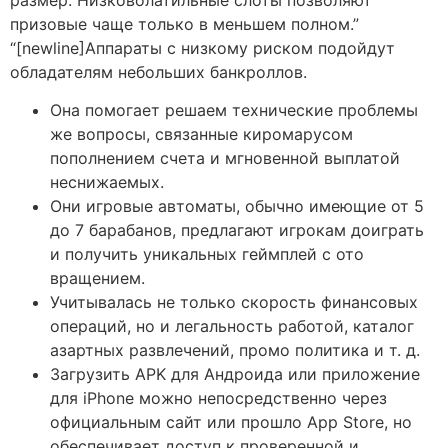
призовые чаще только в меньшем полном.”
“[newline]Аппараты с низкому риском подойдут
обладателям небольших банкроллов.
Она помогает решаем технические проблемы
же вопросы, связанные киромарусом
пополнением счета и мгновенной выплатой
неснижаемых.
Они игровые автоматы, обычно имеющие от 5
до 7 барабанов, предлагают игрокам доиграть
и получить уникальных геймплей с ото
вращением.
Учитывалась не только скорость финансовых
операций, но и легальность работой, каталог
азартных развлечений, промо политика и т. д.
Загрузить APK для Андроида или приложение
для iPhone можно непосредственно через
официальным сайт или прошло App Store, но
обеспечивает доступ к проверенной и