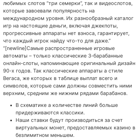
любимых слотов “три семерки”, так и видеослотов,
которые завоевали популярность на
международном уровня. Их разнообразный каталог
игр на настоящие деньги, включая джекпоты,
прогрессивные аппараты нет взноса, гарантирует,
что каждый игрок найду что-то для даже.”
“[newline]Самые распространенные игровые
автоматы – только классические 3-барабанные
онлайн-слоты, напоминающие оригинальный дизайн
90-х годов. Так классические аппараты а стиле
Вегаса, же которых в таблице выплат всего и
символов, которые сами должны совместить ними
верхним, средним же нижним рядами барабанов.
В схематике а количестве линий больше
придерживаются классики.
Наши ставки будут производиться за счет
виртуальных монет, предоставляемых казино в
безлимитном меньшем.