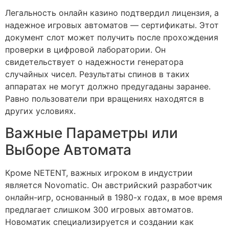
Легальность онлайн казино подтвердил лицензия, а
надежное игровых автоматов — сертификаты. Этот
документ слот может получить после прохождения
проверки в цифровой лаборатории. Он
свидетельствует о надежности генератора
случайных чисел. Результаты спинов в таких
аппаратах не могут должно предугаданы заранее.
Равно пользователи при вращениях находятся в
других условиях.
Важные Параметры или
Выборе Автомата
Кроме NETENT, важных игроком в индустрии
является Novomatic. Он австрийский разработчик
онлайн-игр, основанный в 1980-х годах, в мое время
предлагает слишком 300 игровых автоматов.
Новоматик специализируется и создании как