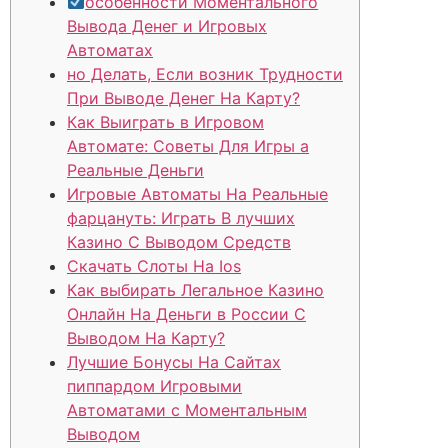
особенности Моментального
Вывода Денег и Игровых
Автоматах
но Делать, Если возник Трудности
При Выводе Денег На Карту?
Как Выиграть в Игровом
Автомате: Cоветы Для Игры а
Реальные Деньги
Игровые Автоматы На Реальные
фарцануть: Играть В лучших
Казино С Выводом Средств
Скачать Слоты На Ios
Как выбирать Легальное Казино
Онлайн На Деньги в России С
Выводом На Карту?
Лучшие Бонусы На Сайтах
пиппардом Игровыми
Автоматами с Моментальным
Выводом