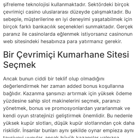
şifreleme teknolojisi kullanmaktadır. Sektördeki birçok
çevrimiçi casino uluslararası düzeyde çalışmaktadır. Bu
sebeple, müşterilerine en iyi deneyimi yaşatabilmek için
birçok farklı bankacılık seçenekleri sunmaktadır. Gerçek
paranız ile casinolarda eğlenmek istiyorsanız casinonun
web sitesindeki hesabınıza para yatırmanız gerekir.
Bir Çevrimiçi Kumarhane Sitesi
Seçmek
Ancak bunun ciddi bir teklif olup olmadığını
değerlendirmek her zaman added bonus koşullarına
bağlıdır. Kazanma şansınızı artırmak için yüksek ödeme
yüzdesine sahip slot makinelerini seçmek, paranızı
yönetmek, bonus ve promosyonlardan yararlanmak ve
kendi oyun stratejinizi geliştirmek önemlidir. Bu nedenle
yüksek kupür slotları, düşük kupür slotlarından çok daha
risklidir. İnsanlar bunları aynı şekilde oynar empieza aynı
tavsiyeyi uygular, ancak büyük kazançlar yalnızca