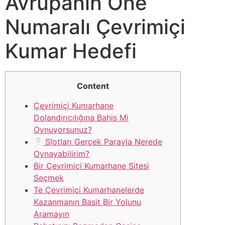
Avrupanın One
Numaralı Çevrimiçi
Kumar Hedefi
Content
Çevrimiçi Kumarhane
Dolandırıcılığına Bahis Mi
Oynuyorsunuz?
Slotları Gerçek Parayla Nerede
Oynayabilirim?
Bir Çevrimiçi Kumarhane Sitesi
Seçmek
Te Çevrimiçi Kumarhanelerde
Kazanmanın Basit Bir Yolunu
Aramayın