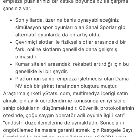
empieza puanlarınızı bir ketika boyunca x2 ile çarpma
şansınız var.
Son yıllarda, üzerine bahis oynayabileceğiniz
simülasyon spor oyunları olan Sanal Sporlar gibi
alternatif oyunlarda da bir artış oldu.
Çevrimiçi slotlar ile fiziksel slotlar arasındaki bir
fark, online slotların genellikle daha gelişmiş
olmasıdır.
Kumar siteleri arasındaki rekabeti artırdığı için bu
genellikle iyi bir şeydir.
Platformun sahibi empieza işletmecisi olan Dama
NV adlı bir şirket tarafından oluşturulmuştur.
Araştırma şirketi yStats. com, multimedya içeriği satın
almak için aylık ücretlendirme konusunda en iyi sicile
sahip olduklarını düşünmektedir. Güvenlik protokollerinin
ötesinde, çoğu saygın operatör adil oyunla ilgili katı”
“endüstri düzenlemelerine de uymaktadır. Sonuçların
öngörülemez kalmasını garanti etmek için Rastgele Sayı