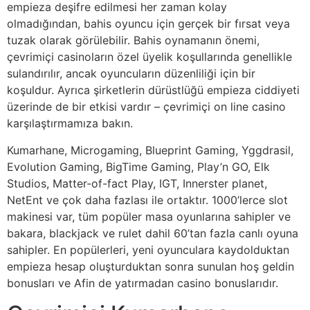
empieza deşifre edilmesi her zaman kolay
olmadığından, bahis oyuncu için gerçek bir fırsat veya
tuzak olarak görülebilir. Bahis oynamanın önemi,
çevrimiçi casinoların özel üyelik koşullarında genellikle
sulandırılır, ancak oyuncuların düzenliliği için bir
koşuldur. Ayrıca şirketlerin dürüstlüğü empieza ciddiyeti
üzerinde de bir etkisi vardır – çevrimiçi on line casino
karşılaştırmamıza bakın.
Kumarhane, Microgaming, Blueprint Gaming, Yggdrasil,
Evolution Gaming, BigTime Gaming, Play’n GO, Elk
Studios, Matter-of-fact Play, IGT, Innerster planet,
NetEnt ve çok daha fazlası ile ortaktır. 1000’lerce slot
makinesi var, tüm popüler masa oyunlarına sahipler ve
bakara, blackjack ve rulet dahil 60’tan fazla canlı oyuna
sahipler. En popülerleri, yeni oyunculara kaydolduktan
empieza hesap oluşturduktan sonra sunulan hoş geldin
bonusları ve Afin de yatırmadan casino bonuslarıdır.