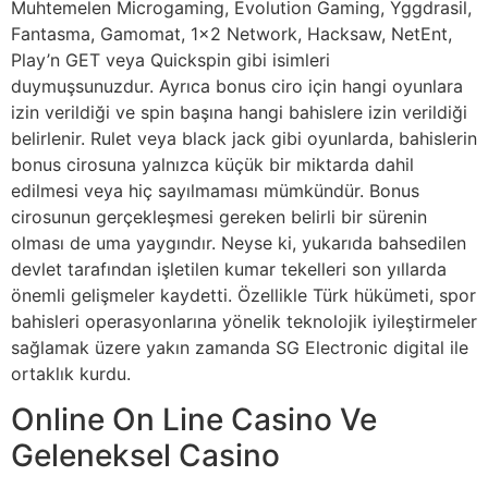
Muhtemelen Microgaming, Evolution Gaming, Yggdrasil,
Fantasma, Gamomat, 1×2 Network, Hacksaw, NetEnt,
Play’n GET veya Quickspin gibi isimleri
duymuşsunuzdur. Ayrıca bonus ciro için hangi oyunlara
izin verildiği ve spin başına hangi bahislere izin verildiği
belirlenir. Rulet veya black jack gibi oyunlarda, bahislerin
bonus cirosuna yalnızca küçük bir miktarda dahil
edilmesi veya hiç sayılmaması mümkündür. Bonus
cirosunun gerçekleşmesi gereken belirli bir sürenin
olması de uma yaygındır. Neyse ki, yukarıda bahsedilen
devlet tarafından işletilen kumar tekelleri son yıllarda
önemli gelişmeler kaydetti. Özellikle Türk hükümeti, spor
bahisleri operasyonlarına yönelik teknolojik iyileştirmeler
sağlamak üzere yakın zamanda SG Electronic digital ile
ortaklık kurdu.
Online On Line Casino Ve
Geleneksel Casino