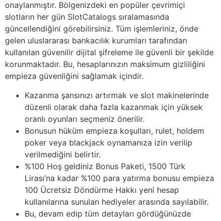
onaylanmıştır. Bölgenizdeki en popüler çevrimiçi
slotların her gün SlotCatalogs sıralamasında
güncellendiğini görebilirsiniz. Tüm işlemleriniz, önde
gelen uluslararası bankacılık kurumları tarafından
kullanılan güvenilir dijital şifreleme ile güvenli bir şekilde
korunmaktadır. Bu, hesaplarınızın maksimum gizliliğini
empieza güvenliğini sağlamak içindir.
Kazanma şansınızı artırmak ve slot makinelerinde
düzenli olarak daha fazla kazanmak için yüksek
oranlı oyunları seçmeniz önerilir.
Bonusun hüküm empieza koşulları, rulet, holdem
poker veya blackjack oynamanıza izin verilip
verilmediğini belirtir.
%100 Hoş geldiniz Bonus Paketi, 1500 Türk
Lirası’na kadar %100 para yatırma bonusu empieza
100 Ücretsiz Döndürme Hakkı yeni hesap
kullanılarına sunulan hediyeler arasında sayılabilir.
Bu, devam edip tüm detayları gördüğünüzde