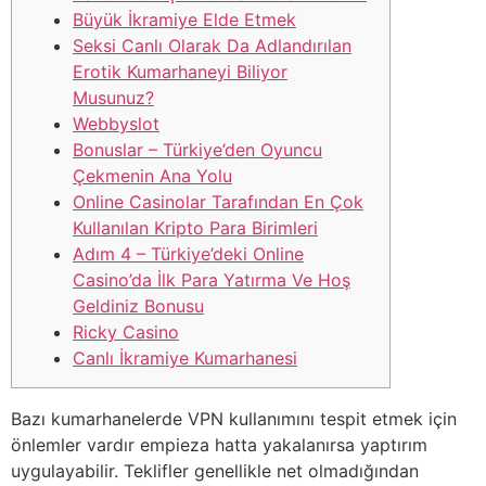
Büyük İkramiye Elde Etmek
Seksi Canlı Olarak Da Adlandırılan
Erotik Kumarhaneyi Biliyor
Musunuz?
Webbyslot
Bonuslar – Türkiye’den Oyuncu
Çekmenin Ana Yolu
Online Casinolar Tarafından En Çok
Kullanılan Kripto Para Birimleri
Adım 4 – Türkiye’deki Online
Casino’da İlk Para Yatırma Ve Hoş
Geldiniz Bonusu
Ricky Casino
Canlı İkramiye Kumarhanesi
Bazı kumarhanelerde VPN kullanımını tespit etmek için
önlemler vardır empieza hatta yakalanırsa yaptırım
uygulayabilir. Teklifler genellikle net olmadığından