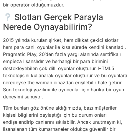
bir operatör olduğumuzdur.
Slotları Gerçek Parayla
Nerede Oynayabilirim?
2015 yılında kurulan şirket, hem dikkat çekici slotlar
hem para canlı oyunlar ile kısa sürede kendini kanıtladı.
Pragmatic Play, 20’den fazla yargı alanında sertifikalı
empieza lisanslıdır ve herhangi bir para birimini
destekleyebilen çok dilli oyunlar oluşturur. HTML5
teknolojisini kullanarak oyunlar oluşturur ve bu oyunlara
neredeyse the woman cihazdan erişilebilir hale getirir.
Son teknoloji yazılımı ile oyuncular için harika bir oyun
deneyimi sunuyor.
Tüm bunları göz önüne aldığımızda, bazı müşteriler
kişisel bilgilerini paylaştığı için bu durum onları
endişelendirip canlarını sıkılabilir. Ancak unutmayın ki,
lisanslanan tüm kumarhaneler oldukça güvenilir bir