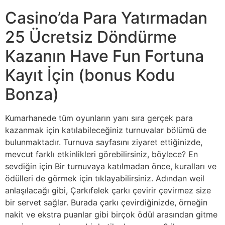
Casino’da Para Yatırmadan
25 Ücretsiz Döndürme
Kazanın Have Fun Fortuna
Kayıt İçin (bonus Kodu
Bonza)
Kumarhanede tüm oyunların yanı sıra gerçek para
kazanmak için katılabileceğiniz turnuvalar bölümü de
bulunmaktadır. Turnuva sayfasını ziyaret ettiğinizde,
mevcut farklı etkinlikleri görebilirsiniz, böylece? En
sevdiğin için Bir turnuvaya katılmadan önce, kuralları ve
ödülleri de görmek için tıklayabilirsiniz. Adından weil
anlaşılacağı gibi, Çarkıfelek çarkı çevirir çevirmez size
bir servet sağlar. Burada çarkı çevirdiğinizde, örneğin
nakit ve ekstra puanlar gibi birçok ödül arasından gitme