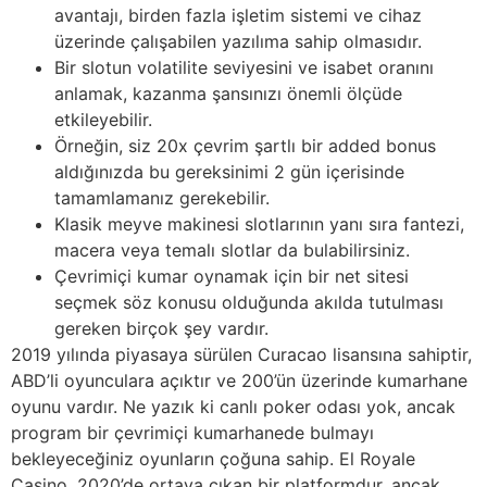
avantajı, birden fazla işletim sistemi ve cihaz
üzerinde çalışabilen yazılıma sahip olmasıdır.
Bir slotun volatilite seviyesini ve isabet oranını
anlamak, kazanma şansınızı önemli ölçüde
etkileyebilir.
Örneğin, siz 20x çevrim şartlı bir added bonus
aldığınızda bu gereksinimi 2 gün içerisinde
tamamlamanız gerekebilir.
Klasik meyve makinesi slotlarının yanı sıra fantezi,
macera veya temalı slotlar da bulabilirsiniz.
Çevrimiçi kumar oynamak için bir net sitesi
seçmek söz konusu olduğunda akılda tutulması
gereken birçok şey vardır.
2019 yılında piyasaya sürülen Curacao lisansına sahiptir,
ABD’li oyunculara açıktır ve 200’ün üzerinde kumarhane
oyunu vardır. Ne yazık ki canlı poker odası yok, ancak
program bir çevrimiçi kumarhanede bulmayı
bekleyeceğiniz oyunların çoğuna sahip. El Royale
Casino, 2020’de ortaya çıkan bir platformdur, ancak